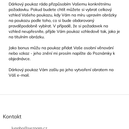
Dárkový poukaz ráda přizpůsobím Vašemu konkrétnímu
požadavku. Pokud budete chtít můžete si vybrat celkový
vzhled Vašeho poukazu, kdy Vám na míru upravím obrázky
na poukazu podle toho, co si bude obdarovaný
pravděpodobně vybírat. V případě, že si požadavek na
vzhled neupřesníte, přijde Vám poukaz vzhledově tak, jako je
na titulním obrázku.
Jako bonus můžu na poukaz přidat Vaše osobní věnování
nebo vzkaz - jeho znění mi prosím napište do Poznámky k
objednávce.
Dárkový poukaz Vám zašlu po jeho vytvoření obratem na
Váš e-mail.
Z
á
p
a
Kontakt
t
í
lupaho
@
seznam.cz