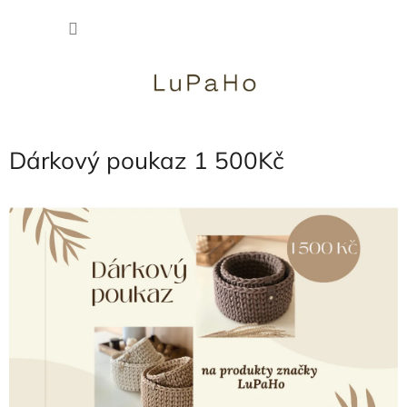
Přejít
NÁKU
na
obsah
KOŠÍK
Dárkový poukaz 1 500Kč