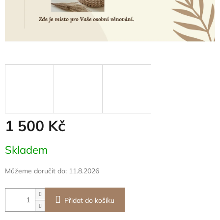
1 500 Kč
Měrná
Skladem
cena:
Můžeme doručit do:
11.8.2026
Přidat do košíku