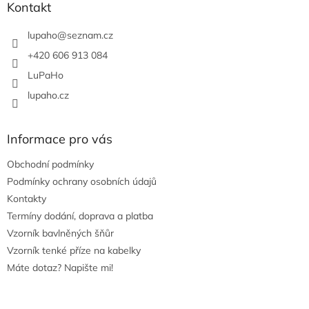
a
Kontakt
t
í
lupaho
@
seznam.cz
+420 606 913 084
LuPaHo
lupaho.cz
Informace pro vás
Obchodní podmínky
Podmínky ochrany osobních údajů
Kontakty
Termíny dodání, doprava a platba
Vzorník bavlněných šňůr
Vzorník tenké příze na kabelky
Máte dotaz? Napište mi!