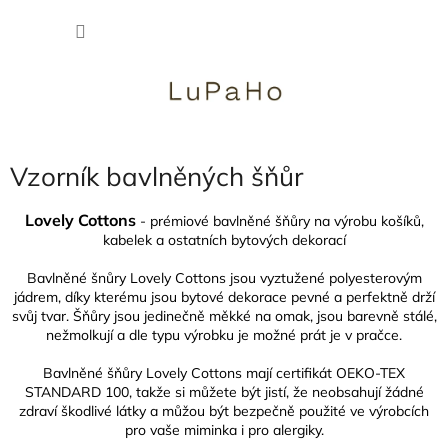
Přejít
NÁKU
na
obsah
KOŠÍK
Vzorník bavlněných šňůr
Lovely Cottons
- prémiové bavlněné šňůry na výrobu košíků,
kabelek a ostatních bytových dekorací
Bavlněné šnůry Lovely Cottons jsou vyztužené polyesterovým
jádrem, díky kterému jsou bytové dekorace pevné a perfektně drží
svůj tvar. Šňůry jsou jedinečně měkké na omak, jsou barevně stálé,
nežmolkují a dle typu výrobku je možné prát je v pračce.
Bavlněné šňůry Lovely Cottons mají certifikát OEKO-TEX
STANDARD 100, takže si můžete být jistí, že neobsahují žádné
zdraví škodlivé látky a můžou být bezpečně použité ve výrobcích
pro vaše miminka i pro alergiky.