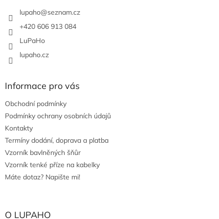
t
í
lupaho
@
seznam.cz
+420 606 913 084
LuPaHo
lupaho.cz
Informace pro vás
Obchodní podmínky
Podmínky ochrany osobních údajů
Kontakty
Termíny dodání, doprava a platba
Vzorník bavlněných šňůr
Vzorník tenké příze na kabelky
Máte dotaz? Napište mi!
O LUPAHO