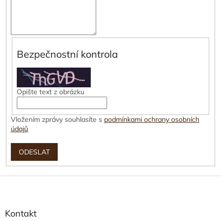
Bezpečnostní kontrola
Opište text z obrázku
Vložením zprávy souhlasíte s
podmínkami ochrany osobních
údajů
ODESLAT
Z
á
p
a
Kontakt