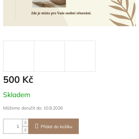
500 Kč
Měrná
Skladem
cena:
Můžeme doručit do:
10.8.2026
Přidat do košíku