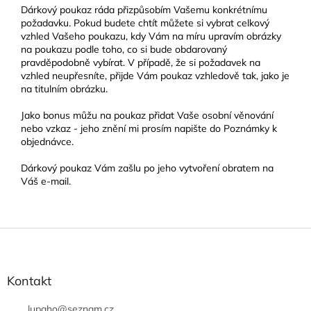
Dárkový poukaz ráda přizpůsobím Vašemu konkrétnímu
požadavku. Pokud budete chtít můžete si vybrat celkový
vzhled Vašeho poukazu, kdy Vám na míru upravím obrázky
na poukazu podle toho, co si bude obdarovaný
pravděpodobně vybírat. V případě, že si požadavek na
vzhled neupřesníte, přijde Vám poukaz vzhledově tak, jako je
na titulním obrázku.
Jako bonus můžu na poukaz přidat Vaše osobní věnování
nebo vzkaz - jeho znění mi prosím napište do Poznámky k
objednávce.
Dárkový poukaz Vám zašlu po jeho vytvoření obratem na
Váš e-mail.
Z
á
p
a
Kontakt
t
í
lupaho
@
seznam.cz