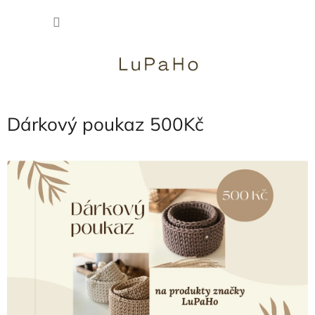
Přejít
NÁKU
na
obsah
KOŠÍK
Dárkový poukaz 500Kč