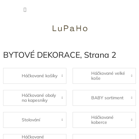
Přejít
NÁKU
na
obsah
KOŠÍK
BYTOVÉ DEKORACE
, Strana 2
Háčkované velké
Háčkované košíky
koše
Háčkované obaly
BABY sortiment
na kapesníky
Háčkované
Stolování
koberce
Háčkované