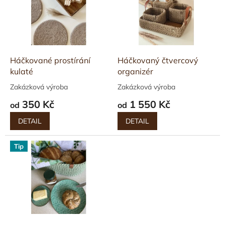
i
s
p
r
o
d
Háčkované prostírání
Háčkovaný čtvercový
u
kulaté
organizér
k
Zakázková výroba
Zakázková výroba
t
350 Kč
1 550 Kč
ů
od
od
DETAIL
DETAIL
Tip