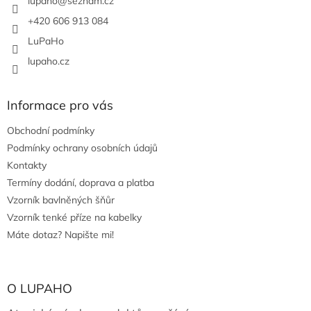
í
lupaho
@
seznam.cz
k
y
+420 606 913 084
v
LuPaHo
ý
p
lupaho.cz
i
s
u
Informace pro vás
Obchodní podmínky
Podmínky ochrany osobních údajů
Kontakty
Termíny dodání, doprava a platba
Vzorník bavlněných šňůr
Vzorník tenké příze na kabelky
Máte dotaz? Napište mi!
O LUPAHO