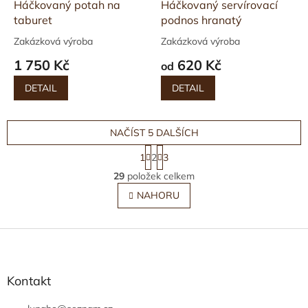
Háčkovaný potah na
Háčkovaný servírovací
taburet
podnos hranatý
Zakázková výroba
Zakázková výroba
1 750 Kč
620 Kč
od
DETAIL
DETAIL
NAČÍST 5 DALŠÍCH
S
1
2
3
t
O
r
29
položek celkem
v
á
l
NAHORU
n
á
k
o
d
v
Z
a
á
c
á
n
í
p
í
p
a
Kontakt
r
t
v