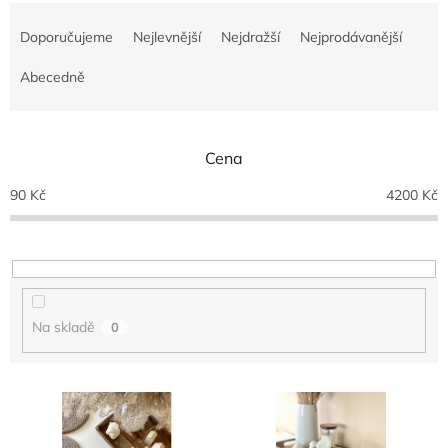
Ř
a
Doporučujeme
Nejlevnější
Nejdražší
Nejprodávanější
z
e
Abecedně
n
í
p
Cena
r
o
90
Kč
4200
Kč
d
u
k
t
ů
Na skladě
0
V
ý
p