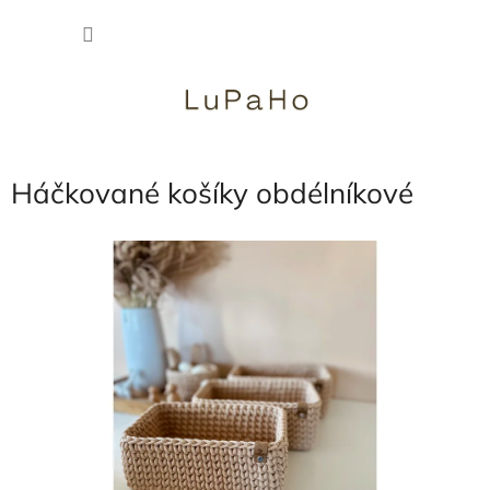
Přejít
NÁKU
na
obsah
KOŠÍK
Háčkované košíky obdélníkové