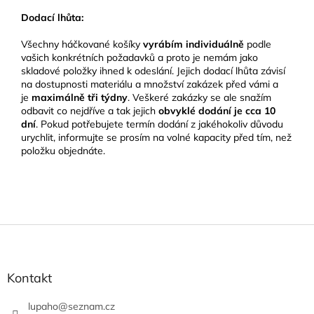
Dodací lhůta:
Všechny háčkované košíky
vyrábím individuálně
podle
vašich konkrétních požadavků a proto je nemám jako
skladové položky ihned k odeslání. Jejich dodací lhůta závisí
na dostupnosti materiálu a množství zakázek před vámi a
je
maximálně tři týdny
. Veškeré zakázky se ale snažím
odbavit co nejdříve a tak jejich
obvyklé dodání je cca 10
dní
. Pokud potřebujete termín dodání z jakéhokoliv důvodu
urychlit, informujte se prosím na volné kapacity před tím, než
položku objednáte.
Z
á
p
a
Kontakt
t
í
lupaho
@
seznam.cz