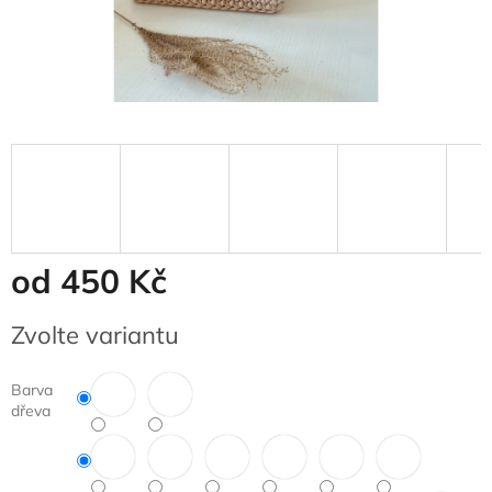
od
450 Kč
Měrná
Zvolte variantu
cena:
Barva
dřeva