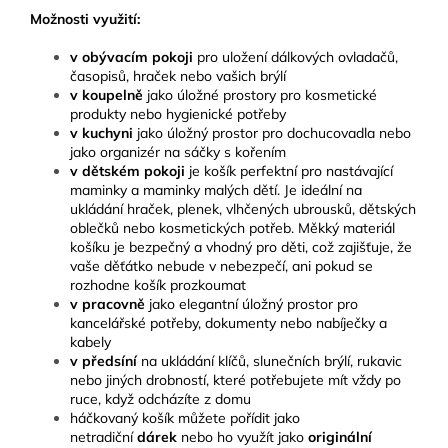
Možnosti využití:
v obývacím pokoji
pro uložení dálkových ovladačů,
časopisů, hraček nebo vašich brýlí
v koupelně
jako
úložné prostory pro kosmetické
produkty nebo hygienické potřeby
v kuchyni
jako úložný prostor pro dochucovadla nebo
jako organizér na sáčky s kořením
v dětském pokoji
je košík perfektní pro nastávající
maminky a maminky malých dětí. Je ideální na
ukládání hraček, plenek, vlhčených ubrousků, dětských
oblečků nebo kosmetických potřeb. Měkký materiál
košíku je bezpečný a vhodný pro děti, což zajišťuje, že
vaše děťátko nebude v nebezpečí, ani pokud se
rozhodne košík prozkoumat
v pracovně
jako elegantní úložný prostor pro
kancelářské potřeby, dokumenty nebo nabíječky a
kabely
v předsíní
na ukládání klíčů, slunečních brýlí, rukavic
nebo jiných drobností, které potřebujete mít vždy po
ruce, když odcházíte z domu
háčkovaný košík můžete pořídit jako
netradiční
dárek
nebo ho využít jako
originální