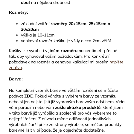
obal
na nějakou drobnost
Rozměry:
základní vnitřní
rozměry 20x15cm, 25x15cm a
30x20cm
výška je 10-11cm
venkovní rozměr košíku je vždy o cca 2cm větší
Košíky lze vyrobit i v
jiném rozměru
na centimetr přesně
tak, aby vyhovoval vašim požadavkům. Pro konkrétní
požadavek na rozměr a cenovou kalkulaci mi prosím
napište
zprávu
.
Barva:
Na kompletní vzorník barev ve větším rozlišení se můžete
podívat
ZDE
. Pokud váháte s výběrem barvy ze vzorníku
nebo si jen nejste jistí již vybraným barevným odstínem, ráda
vám poradím nebo vám
zašlu ukázku produktů
, které jsem
v této barvě již vyráběla a společně pro vás vybereme to
nejlepší řešení. Z důvodu mírné odlišnosti jednotlivých
výrobních šarží příze ze strany výrobce, se můžou produkty
barevně lišit v případě, že je objednáte dodatečně.