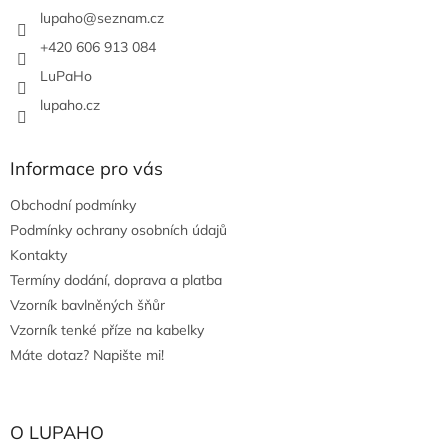
í
lupaho
@
seznam.cz
+420 606 913 084
LuPaHo
lupaho.cz
Informace pro vás
Obchodní podmínky
Podmínky ochrany osobních údajů
Kontakty
Termíny dodání, doprava a platba
Vzorník bavlněných šňůr
Vzorník tenké příze na kabelky
Máte dotaz? Napište mi!
O LUPAHO