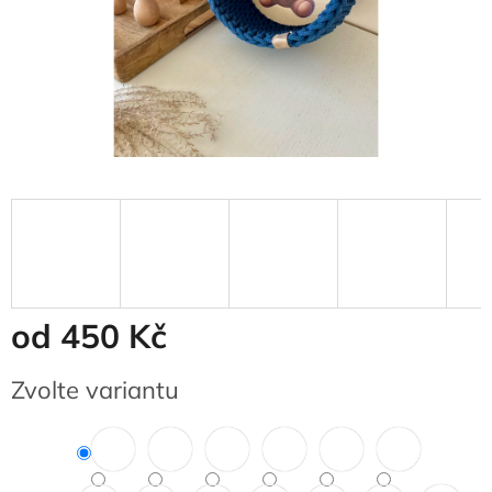
od
450 Kč
Měrná
Zvolte variantu
cena: