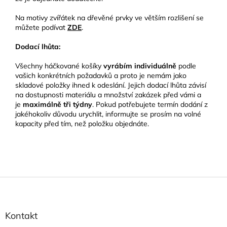
Na motivy zvířátek na dřevěné prvky ve větším rozlišení se
můžete podívat
ZDE
.
Dodací lhůta:
Všechny háčkované košíky
vyrábím individuálně
podle
vašich konkrétních požadavků a proto je nemám jako
skladové položky ihned k odeslání. Jejich dodací lhůta závisí
na dostupnosti materiálu a množství zakázek před vámi a
je
maximálně tři týdny
. Pokud potřebujete termín dodání z
jakéhokoliv důvodu urychlit, informujte se prosím na volné
kapacity před tím, než položku objednáte.
Z
á
p
a
Kontakt
t