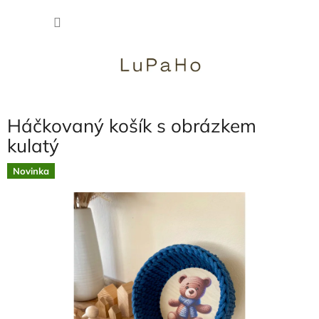
Přejít
NÁKU
na
obsah
KOŠÍK
Háčkovaný košík s obrázkem
kulatý
Novinka