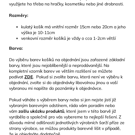
využijete ho třeba na hračky, kosmetiku nebo jiné drobnosti.
Rozměry:
kulatý košík má vnitřní rozměr 15cm nebo 20cm a jeho
výška je 10-11cm
venkovní rozměr košíků je vždy o cca 1-2cm větší
Barva:
Do výběru barev košíků na objednání jsou zařazené základní
barvy, které jsou nejoblíbenější a neprodávanější. Na
kompletní vzorník barev ve větším rozlišení se můžete
podívat
ZDE
.
Pokud si zvolíte barvu, která není ve výběru k
objednání, zvolte si do objednávky libovolnou jinou a vaší
vybranou mi napište do poznámky k objednávce.
Pokud váháte s výběrem barvy nebo si jen nejste jistí již
vybraným barevným odstínem, ráda vám poradím nebo
vám
zašlu ukázku produktů
, které jsem v této barvě již
vyráběla a společně pro vás vybereme to nejlepší řešení. Z
důvodu mírné odlišnosti jednotlivých výrobních šarží příze ze
strany výrobce, se můžou produkty barevně lišit v případě,
že je objednáte dodatečně.