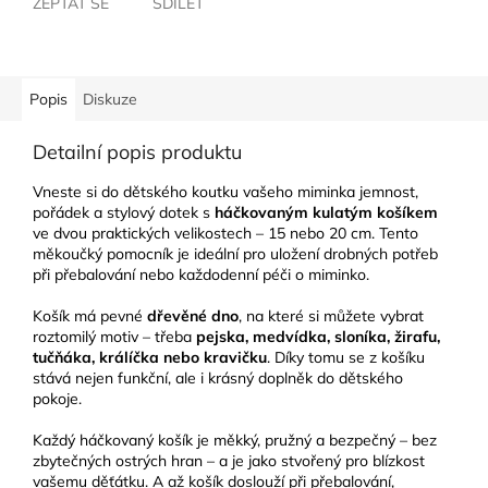
ZEPTAT SE
SDÍLET
Popis
Diskuze
Detailní popis produktu
Vneste si do dětského koutku vašeho miminka jemnost,
pořádek a stylový dotek s
háčkovaným kulatým košíkem
ve dvou praktických velikostech – 15 nebo 20 cm. Tento
měkoučký pomocník je ideální pro uložení drobných potřeb
při přebalování nebo každodenní péči o miminko.
Košík má pevné
dřevěné dno
, na které si můžete vybrat
roztomilý motiv – třeba
pejska, medvídka, sloníka, žirafu,
tučňáka, králíčka nebo kravičku
. Díky tomu se z košíku
stává nejen funkční, ale i krásný doplněk do dětského
pokoje.
Každý háčkovaný košík je měkký, pružný a bezpečný – bez
zbytečných ostrých hran – a je jako stvořený pro blízkost
vašemu děťátku. A až košík doslouží při přebalování,